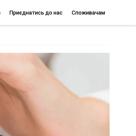
в
Приєднатись до нас
Споживачам