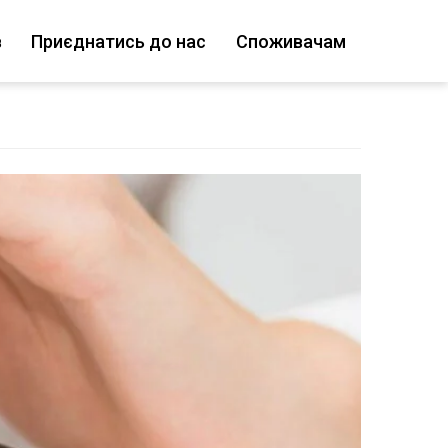
в
Приєднатись до нас
Споживачам