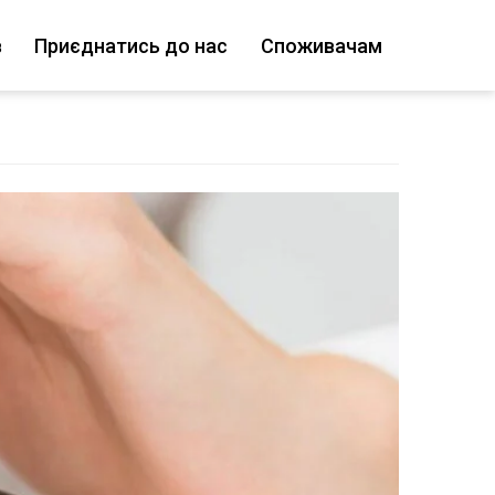
в
Приєднатись до нас
Споживачам