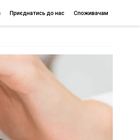
в
Приєднатись до нас
Споживачам