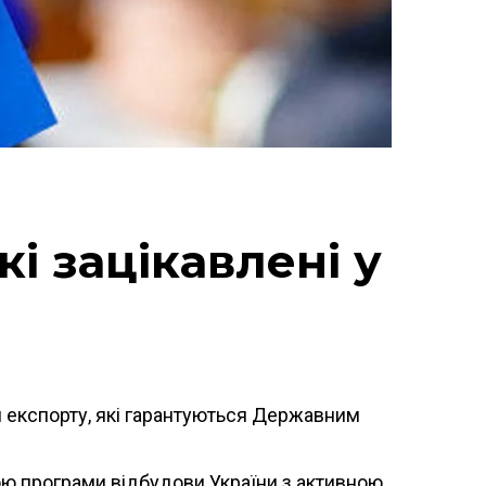
і зацікавлені у
 експорту, які гарантуються Державним
вою програми відбудови України з активною