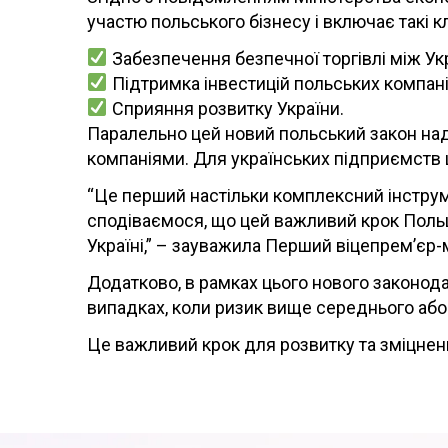
участю польського бізнесу і включає такі к
Забезпечення безпечної торгівлі між У
Підтримка інвестицій польських компаній
Сприяння розвитку України.
Паралельно цей новий польський закон над
компаніями. Для українських підприємств 
“Це перший настільки комплексний інструме
сподіваємося, що цей важливий крок Польщі
Україні,” – зауважила Перший віцепрем’єр-
Додатково, в рамках цього нового законо
випадках, коли ризик вище середнього аб
Це важливий крок для розвитку та зміцне