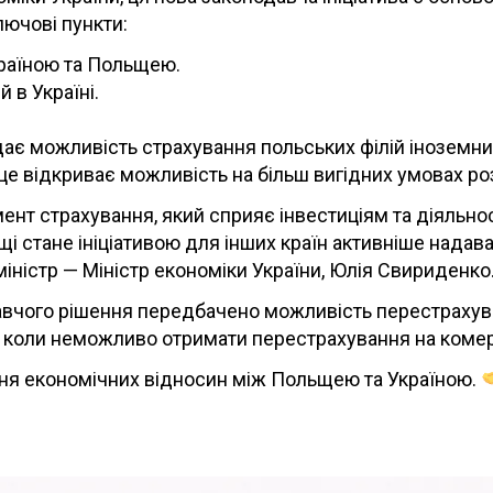
лючові пункти:
країною та Польщею.
 в Україні.
ає можливість страхування польських філій іноземних
це відкриває можливість на більш вигідних умовах ро
нт страхування, який сприяє інвестиціям та діяльност
 стане ініціативою для інших країн активніше надава
міністр — Міністр економіки України, Юлія Свириденко
давчого рішення передбачено можливість перестрахув
о коли неможливо отримати перестрахування на комер
ння економічних відносин між Польщею та Україною.