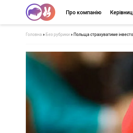
Про компанію
Керівни
Головна
»
Без рубрики
»
Польща страхуватиме інвесторі