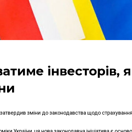
тиме інвесторів, як
їни
 затвердив зміни до законодавства щодо страхування
міки України, ця нова законодавча ініціатива є осно