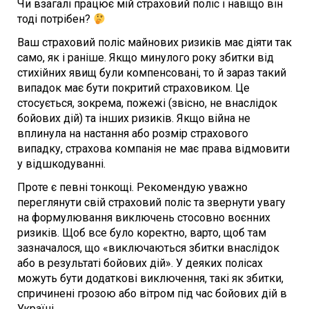
Чи взагалі працює мій страховий поліс і навіщо він
тоді потрібен?
Ваш страховий поліс майнових ризиків має діяти так
само, як і раніше. Якщо минулого року збитки від
стихійних явищ були компенсовані, то й зараз такий
випадок має бути покритий страховиком. Це
стосується, зокрема, пожежі (звісно, не внаслідок
бойових дій) та інших ризиків. Якщо війна не
вплинула на настання або розмір страхового
випадку, страхова компанія не має права відмовити
у відшкодуванні.
Проте є певні тонкощі. Рекомендую уважно
переглянути свій страховий поліс та звернути увагу
на формулювання виключень стосовно воєнних
ризиків. Щоб все було коректно, варто, щоб там
зазначалося, що «виключаються збитки внаслідок
або в результаті бойових дій». У деяких полісах
можуть бути додаткові виключення, такі як збитки,
спричинені грозою або вітром під час бойових дій в
Україні.