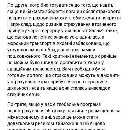
По-друге, потрібно готуватися до того, що навіть
якщо ви бажаєте зберегти повний обсяг страхового
покриття, страховики можуть обмежувати покриття.
Наприклад, щодо ризиків страхування втраченого
прибутку через перерву у діяльності. Запам’ятайте,
що світова логістика значно ускладнилась, а
морський транспорт в Україні заблоковано, що
утруднює імпорт обладнання для заміни
пошкодженого. Такі критичні елементи, як раніше,
не можна було швидко доставити в Україну
авіаційним транспортом. Вам необхідно бути
готовим до того, що страховики можуть відмовити
у страхуванні втрат прибутку через перерву в
діяльності, навіть якщо вона сталась внаслідок
стихійних явищ.
По-третє, якщо у вас є глобальна програма
перестрахування або факультативне розміщення на
міжнародному рівні, зараз це може стати
додатковим ризиком. Обмеження НБУ щодо
виведення валюти з країни стосується також