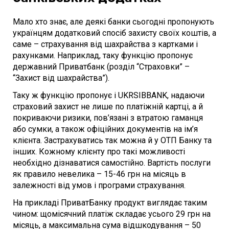
Мало хто знає, але деякі банки сьогодні пропонують
українцям додатковий спосіб захисту своїх коштів, а
саме – страхування від шахрайства з картками і
рахунками. Наприклад, таку функцію пропонує
державний Приватбанк (розділ “Страховки” –
“Захист від шахрайства”).
Таку ж функцію пропонує і UKRSIBBANK, надаючи
страховий захист не лише по платіжній картці, а й
покриваючи ризики, пов’язані з втратою гаманця
або сумки, а також офіційних документів на ім’я
клієнта. Застрахуватись так можна й у ОТП Банку та
інших. Кожному клієнту про такі можливості
необхідно дізнаватися самостійно. Вартість послуги
як правило невелика – 15-46 грн на місяць в
залежності від умов і програми страхування.
На прикладі ПриватБанку продукт виглядає таким
чином: щомісячний платіж складає усього 29 грн на
місяць, а максимальна сума відшкодування – 50