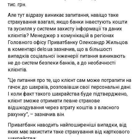
тис. грн.
Але тут відразу виникає запитання, навіщо таке
страхування взагалі, якщо банки інвестують кошти
та зусилля у системи захисту інформації та даних
клієнтів? Менеджер з комунікацій в регіонах
Головного офісу Приватбанку Олександр Жильцов
в коментарі delo.ua зазначив, що в більшості
випадків соціальної інженерії питання виникають
не до систем безпеки банків, а до необачності
клієнтів.
“Це питання про те, що клієнт сам може потрапити на
гачок до шахраїв, розповівши свої персональні дані.
І коли факт такого шахрайства буде підтверджено,
клієнт зможе отримати певне страхове
відшкодування через втрату коштів з власного
рахунку”, – зазначив він.
Приватбанк наводить найпоширеніші випадки, від
яких має захистити таке страхування від карткового
шахрайства: