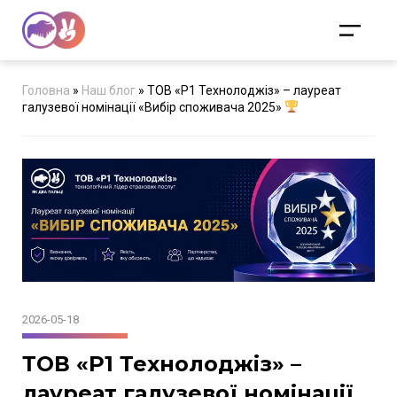
Головна
»
Наш блог
»
ТОВ «Р1 Технолоджіз» – лауреат
галузевої номінації «Вибір споживача 2025»
2026-05-18
ТОВ «Р1 Технолоджіз» –
лауреат галузевої номінації